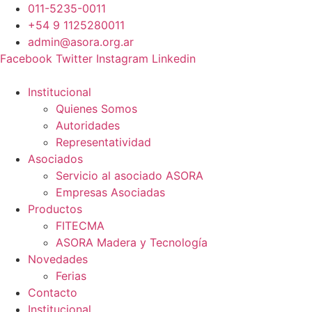
Ir
011-5235-0011
al
+54 9 1125280011
contenido
admin@asora.org.ar
Facebook
Twitter
Instagram
Linkedin
Institucional
Quienes Somos
Autoridades
Representatividad
Asociados
Servicio al asociado ASORA
Empresas Asociadas
Productos
FITECMA
ASORA Madera y Tecnología
Novedades
Ferias
Contacto
Institucional