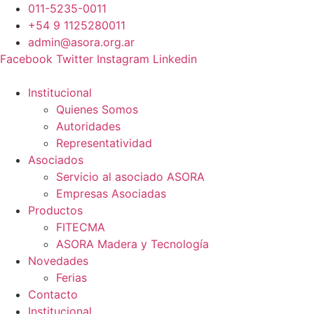
Ir
011-5235-0011
al
+54 9 1125280011
contenido
admin@asora.org.ar
Facebook
Twitter
Instagram
Linkedin
Institucional
Quienes Somos
Autoridades
Representatividad
Asociados
Servicio al asociado ASORA
Empresas Asociadas
Productos
FITECMA
ASORA Madera y Tecnología
Novedades
Ferias
Contacto
Institucional