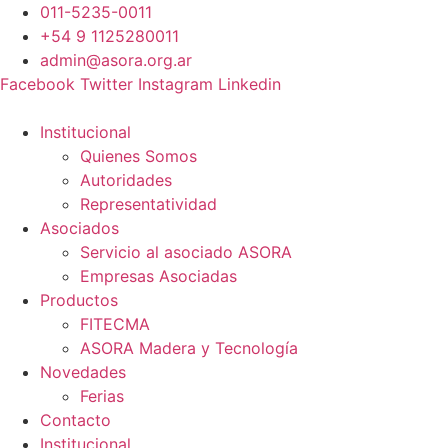
Ir
011-5235-0011
al
+54 9 1125280011
contenido
admin@asora.org.ar
Facebook
Twitter
Instagram
Linkedin
Institucional
Quienes Somos
Autoridades
Representatividad
Asociados
Servicio al asociado ASORA
Empresas Asociadas
Productos
FITECMA
ASORA Madera y Tecnología
Novedades
Ferias
Contacto
Institucional